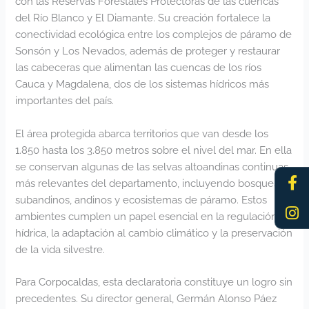
con las Reservas Forestales Protectoras de las cuencas
del Río Blanco y El Diamante. Su creación fortalece la
conectividad ecológica entre los complejos de páramo de
Sonsón y Los Nevados, además de proteger y restaurar
las cabeceras que alimentan las cuencas de los ríos
Cauca y Magdalena, dos de los sistemas hídricos más
importantes del país.
El área protegida abarca territorios que van desde los
1.850 hasta los 3.850 metros sobre el nivel del mar. En ella
se conservan algunas de las selvas altoandinas continuas
Fa
In
más relevantes del departamento, incluyendo bosques
f
subandinos, andinos y ecosistemas de páramo. Estos
ambientes cumplen un papel esencial en la regulación
hídrica, la adaptación al cambio climático y la preservación
de la vida silvestre.
Para Corpocaldas, esta declaratoria constituye un logro sin
precedentes. Su director general, Germán Alonso Páez