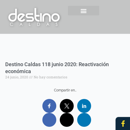
Ir
contenido
al
contenido
Centro Histórico Mzl
Destino Caldas 118 junio 2020: Reactivación
económica
24 junio, 2020
No hay comentarios
Compartir en…
Fa
In
f