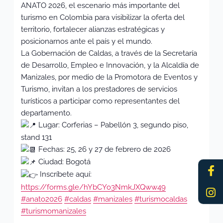
ANATO 2026, el escenario más importante del
turismo en Colombia para visibilizar la oferta del
territorio, fortalecer alianzas estratégicas y
posicionarnos ante el país y el mundo.
La Gobernación de Caldas, a través de la Secretaría
de Desarrollo, Empleo e Innovación, y la Alcaldía de
Manizales, por medio de la Promotora de Eventos y
Turismo, invitan a los prestadores de servicios
turísticos a participar como representantes del
departamento.
Lugar: Corferias – Pabellón 3, segundo piso,
stand 131
Fechas: 25, 26 y 27 de febrero de 2026
Ciudad: Bogotá
Fa
In
f
Inscríbete aquí:
https://forms.gle/hYbCYo3NmkJXQww49
#anato2026
#caldas
#manizales
#turismocaldas
#turismomanizales