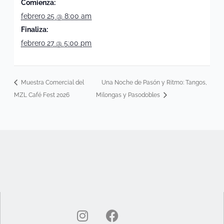
Comienza:
febrero 25 @ 8:00 am
Finaliza:
febrero 27 @ 5:00 pm
Muestra Comercial del
Una Noche de Pasón y Ritmo: Tangos,
MZL Café Fest 2026
Milongas y Pasodobles
I
F
n
a