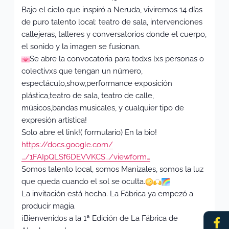
Bajo el cielo que inspiró a Neruda, viviremos 14 días
de puro talento local: teatro de sala, intervenciones
callejeras, talleres y conversatorios donde el cuerpo,
el sonido y la imagen se fusionan.
Se abre la convocatoria para todxs lxs personas o
colectivxs que tengan un número,
espectáculo,show,performance exposición
plástica,teatro de sala, teatro de calle,
músicos,bandas musicales, y cualquier tipo de
expresión artística!
Solo abre el link!( formulario) En la bio!
https://docs.google.com/
…/1FAIpQLSf6DEVVKCS…/viewform…
Somos talento local, somos Manizales, somos la luz
que queda cuando el sol se oculta.
La invitación está hecha. La Fábrica ya empezó a
producir magia.
Fa
In
¡Bienvenidos a la 1ª Edición de La Fábrica de
f