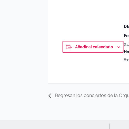
D
Fe
ma
Añadir al calendario
Ho
8:
Regresan los conciertos de la Orqu