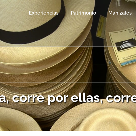
Experiencias
Patrimonio
Manizales
a, corre por ellas, corr