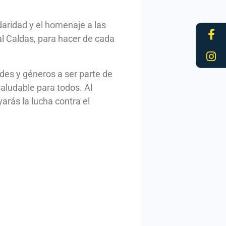
daridad y el homenaje a las
Fa
In
f
al Caldas, para hacer de cada
ades y géneros a ser parte de
aludable para todos. Al
yarás la lucha contra el