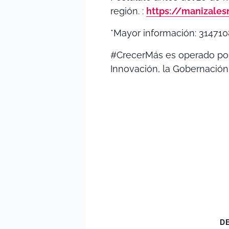
región. :
https://manizale
*Mayor información: 314710
#CrecerMás es operado por
Innovación, la Gobernación
D