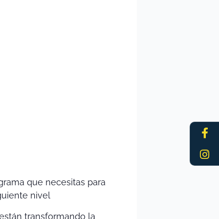
Fa
In
f
ograma que necesitas para
guiente nivel
 están transformando la