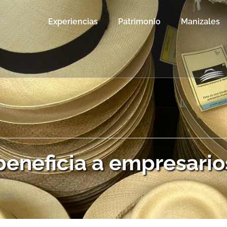
Experiencias
Patrimonio
Manizales
eneficia a empresario
0 pm