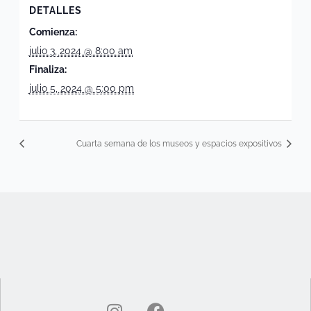
DETALLES
Comienza:
julio 3, 2024 @ 8:00 am
Finaliza:
julio 5, 2024 @ 5:00 pm
Cuarta semana de los museos y espacios expositivos
I
F
n
a