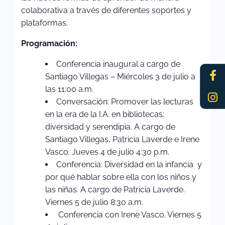
colaborativa a través de diferentes soportes y
plataformas.
Programación:
Conferencia inaugural a cargo de
Fa
In
Santiago Villegas – Miércoles 3 de julio a
f
las 11:00 a.m.
Conversación: Promover las lecturas
en la era de la I.A. en bibliotecas:
diversidad y serendipia. A cargo de
Santiago Villegas, Patricia Laverde e Irene
Vasco. Jueves 4 de julio 4:30 p.m.
Conferencia: Diversidad en la infancia y
por qué hablar sobre ella con los niños y
las niñas. A cargo de Patricia Laverde.
Viernes 5 de julio 8:30 a.m.
Conferencia con Irene Vasco. Viernes 5