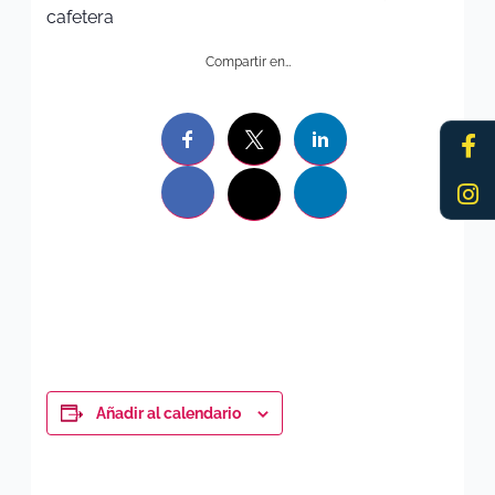
cafetera
Compartir en…
Fa
In
f
Añadir al calendario