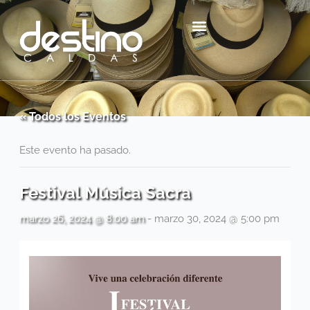
Ir
contenido
al
contenido
Centro Histórico Mzl
« Todos los Eventos
Este evento ha pasado.
Festival Música Sacra
marzo 26, 2024 @ 8:00 am
-
marzo 30, 2024 @ 5:00 pm