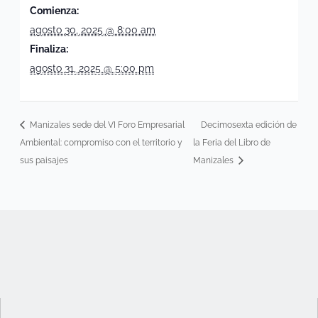
Comienza:
agosto 30, 2025 @ 8:00 am
Finaliza:
agosto 31, 2025 @ 5:00 pm
Manizales sede del VI Foro Empresarial
Decimosexta edición de
Ambiental: compromiso con el territorio y
la Feria del Libro de
sus paisajes
Manizales
I
F