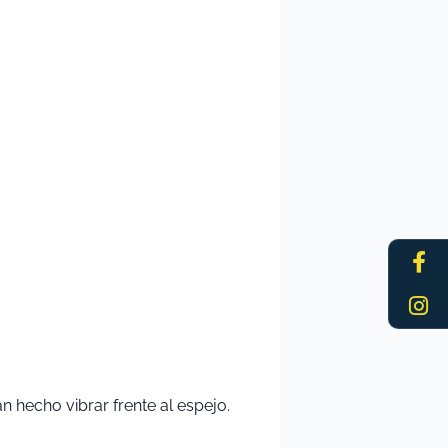
Fa
In
f
 hecho vibrar frente al espejo.