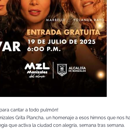
para cantar a todo pulmón!
nizales Grita Plancha, un homenaje a esos himnos que nos han
tegia que activa la ciudad con alegría, semana tras semana.