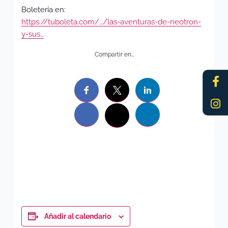
Boletería en:
https://tuboleta.com/…/las-aventuras-de-neotron-
y-sus…
Compartir en…
Fa
In
f
Añadir al calendario