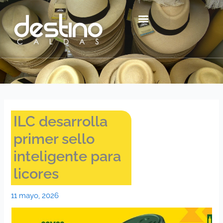
Ir
contenido
al
contenido
Centro Histórico Mzl
ILC desarrolla
primer sello
inteligente para
licores
11 mayo, 2026