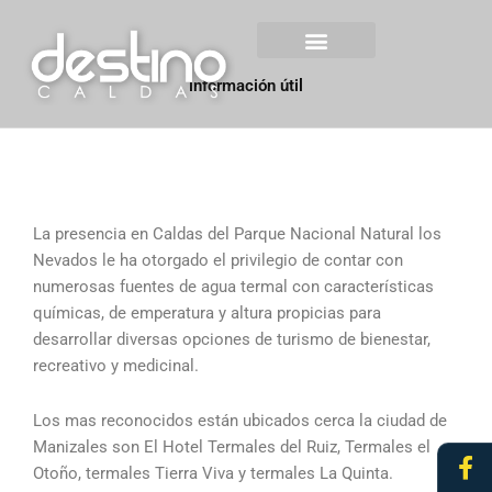
Ir
contenido
al
contenido
Centro Histórico Mzl
información útil
La presencia en Caldas del Parque Nacional Natural los
Nevados le ha otorgado el privilegio de contar con
numerosas fuentes de agua termal con características
químicas, de emperatura y altura propicias para
desarrollar diversas opciones de turismo de bienestar,
recreativo y medicinal.
Los mas reconocidos están ubicados cerca la ciudad de
Manizales son El Hotel Termales del Ruiz, Termales el
Fa
In
Otoño, termales Tierra Viva y termales La Quinta.
f