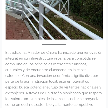
El tradicional Mirador de Chipre ha iniciado una renovación
integral en su infraestructura urbana para consolidarse
como uno de los principales referentes turísticos,
culturales y de encuentro ciudadano en la capital
caldense. Con una inversión económica significativa por
parte de la administración local, este emblemático
espacio busca potenciar el flujo de visitantes nacionales y
extranjeros. A través de un diseño planificado que respeta
los valores ambientales de la zona, el sector se proyecta
como un destino sostenible y altamente competitivo