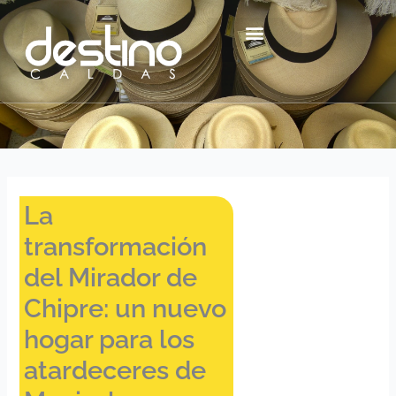
Ir
contenido
al
contenido
Centro Histórico Mzl
La
transformación
del Mirador de
Chipre: un nuevo
hogar para los
atardeceres de