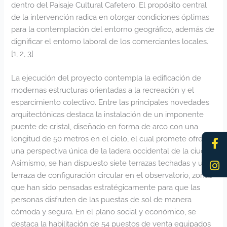
dentro del Paisaje Cultural Cafetero. El propósito central
de la intervención radica en otorgar condiciones óptimas
para la contemplación del entorno geográfico, además de
dignificar el entorno laboral de los comerciantes locales.
[
1
,
2
,
3
]
La ejecución del proyecto contempla la edificación de
modernas estructuras orientadas a la recreación y el
esparcimiento colectivo. Entre las principales novedades
arquitectónicas destaca la instalación de un imponente
puente de cristal, diseñado en forma de arco con una
Fa
In
longitud de 50 metros en el cielo, el cual promete ofrecer
f
una perspectiva única de la ladera occidental de la ciudad.
Asimismo, se han dispuesto siete terrazas techadas y una
terraza de configuración circular en el observatorio, zonas
que han sido pensadas estratégicamente para que las
personas disfruten de las puestas de sol de manera
cómoda y segura. En el plano social y económico, se
destaca la habilitación de 54 puestos de venta equipados