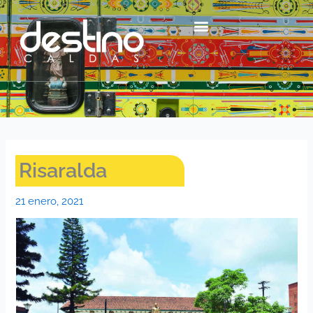
Ir
contenido
al
contenido
Centro Histórico Mzl
Risaralda
21 enero, 2021