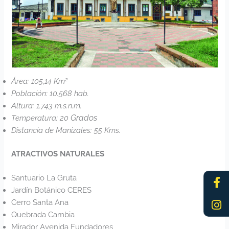
2
Área: 105,14 Km
Población: 10.568 hab.
Altura: 1.743 m.s.n.m.
Grados
Temperatura: 20
Distancia de Manizales: 55 Kms.
ATRACTIVOS NATURALES
Fa
In
Santuario La Gruta
f
Jardín Botánico CERES
Cerro Santa Ana
Quebrada Cambia
Mirador Avenida Fundadores