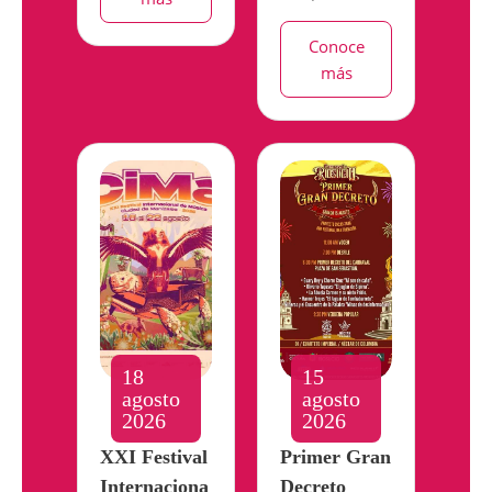
Conoce
más
18
15
agosto
agosto
2026
2026
XXI Festival
Primer Gran
Internaciona
Decreto