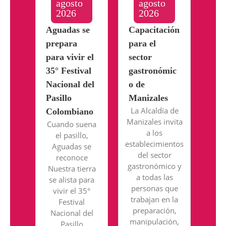
agosto
agosto
2026
2026
Aguadas se
Capacitación
prepara
para el
para vivir el
sector
35° Festival
gastronómic
Nacional del
o de
Pasillo
Manizales
La Alcaldía de
Colombiano
Manizales invita
Cuando suena
a los
el pasillo,
establecimientos
Aguadas se
del sector
reconoce
gastronómico y
Nuestra tierra
a todas las
se alista para
personas que
vivir el 35°
trabajan en la
Festival
preparación,
Nacional del
manipulación,
Pasillo