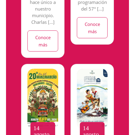
hace único a
programación
nuestro
del 57° […]
municipio.
Charlas […]
Conoce
más
Conoce
más
14
14
agosto
agosto