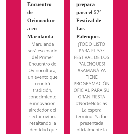
Encuentro
prepara
de
para el 57°
Ovinocultur
Festival de
a en
Los
Marulanda
Palenques
Marulanda
¡TODO LISTO
será escenario
PARA EL 57°
del Primer
FESTIVAL DE LOS
Encuentro de
PALENQUES!
Ovinocultura,
#SAMANÁ YA
un evento que
TIENE
reunirá
PROGRAMACIÓN
tradición,
OFICIAL PARA SU
conocimiento
GRAN FIESTA
e innovación
#NorteNoticias
alrededor del
La espera
sector ovino,
terminó. Ya fue
resaltando la
presentada
identidad que
oficialmente la