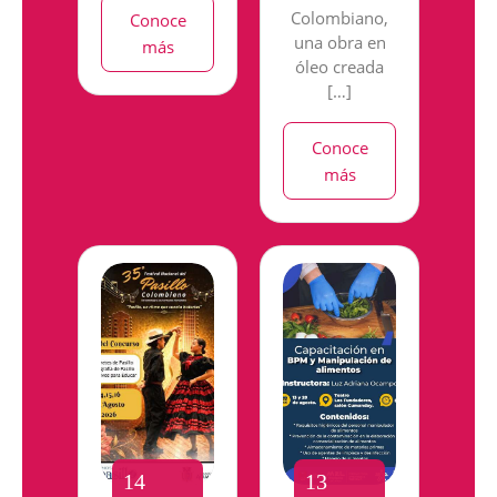
Colombiano,
Conoce
una obra en
más
óleo creada
[…]
Conoce
más
14
13