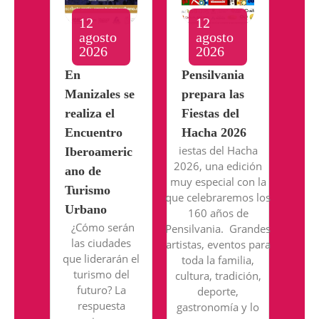
12
12
agosto
agosto
2026
2026
En
Pensilvania
Manizales se
prepara las
realiza el
Fiestas del
Encuentro
Hacha 2026
iestas del Hacha
Iberoameric
2026, una edición
ano de
muy especial con la
Turismo
que celebraremos los
Urbano
160 años de
¿Cómo serán
Pensilvania. Grandes
las ciudades
artistas, eventos para
que liderarán el
toda la familia,
turismo del
cultura, tradición,
futuro? La
deporte,
respuesta
gastronomía y lo