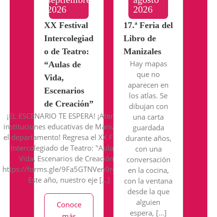
2026
2026
XX Festival
17.ª Feria del
Intercolegiad
Libro de
o de Teatro:
Manizales
Hay mapas
“Aulas de
que no
Vida,
aparecen en
Escenarios
los atlas. Se
de Creación”
dibujan con
¡EL ESCENARIO TE ESPERA! ¡Atención,
una carta
instituciones educativas de Manizales y
guardada
el departamento! Regresa el XX Festival
durante años,
Intercolegiado de Teatro: "Aulas de
con una
Vida, Escenarios de Creación".
conversación
https://forms.gle/9Fa5GTNVen9r4VTQ6
en la cocina,
Este año, nuestro eje […]
con la ventana
desde la que
alguien
Conoce
espera, […]
más