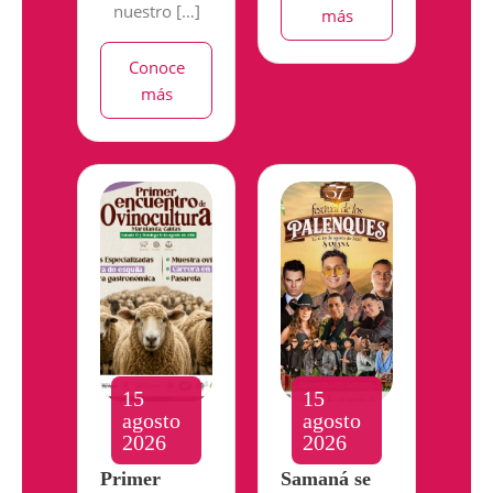
nuestro […]
más
Conoce
más
15
15
agosto
agosto
2026
2026
Primer
Samaná se