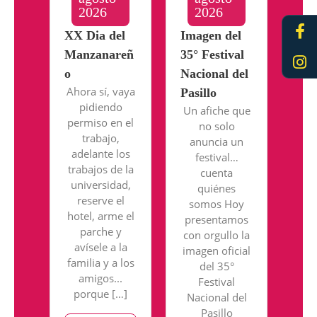
2026
2026
Fa
In
XX Dia del
Imagen del
f
Manzanareñ
35° Festival
o
Nacional del
Ahora sí, vaya
Pasillo
pidiendo
Un afiche que
permiso en el
no solo
trabajo,
anuncia un
adelante los
festival…
trabajos de la
cuenta
universidad,
quiénes
reserve el
somos Hoy
hotel, arme el
presentamos
parche y
con orgullo la
avísele a la
imagen oficial
familia y a los
del 35°
amigos...
Festival
porque […]
Nacional del
Pasillo