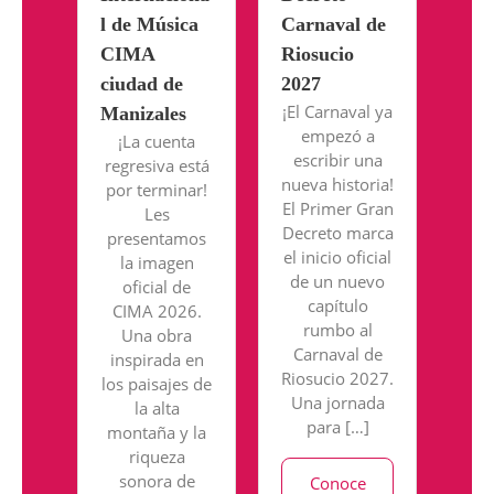
l de Música
Carnaval de
CIMA
Riosucio
ciudad de
2027
¡El Carnaval ya
Manizales
empezó a
¡La cuenta
escribir una
regresiva está
nueva historia!
por terminar!
El Primer Gran
Les
Decreto marca
presentamos
el inicio oficial
la imagen
de un nuevo
oficial de
capítulo
CIMA 2026.
rumbo al
Una obra
Carnaval de
inspirada en
Riosucio 2027.
los paisajes de
Una jornada
la alta
para […]
montaña y la
riqueza
sonora de
Conoce