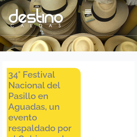
Ir
contenido
al
contenido
Centro Histórico Mzl
34° Festival
Nacional del
Pasillo en
Aguadas, un
evento
respaldado por