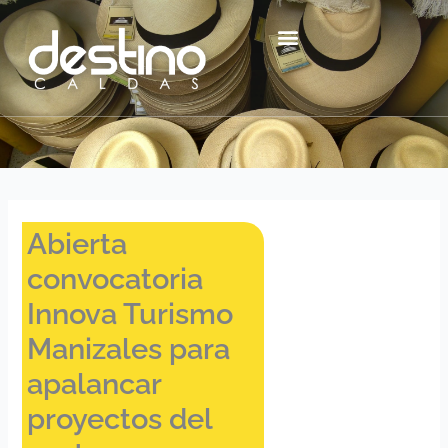
Ir
contenido
al
contenido
Centro Histórico Mzl
Abierta
convocatoria
Innova Turismo
Manizales para
apalancar
proyectos del