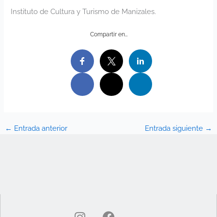
Instituto de Cultura y Turismo de Manizales.
Compartir en…
←
Entrada anterior
Entrada siguiente
→
I
F
n
a