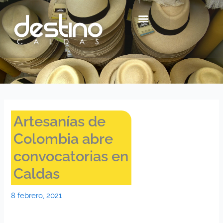
Ir
contenido
al
contenido
Centro Histórico Mzl
Artesanías de
Colombia abre
convocatorias en
Caldas
8 febrero, 2021