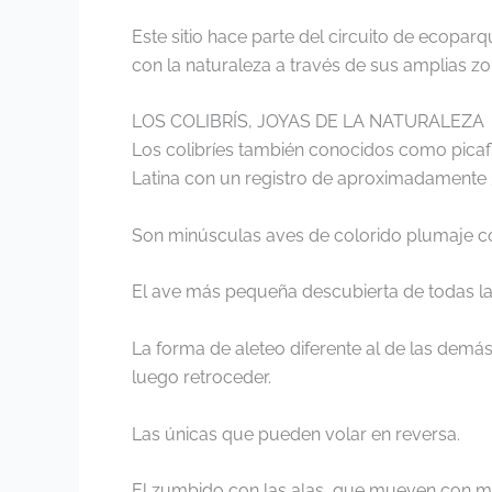
Este sitio hace parte del circuito de ecoparq
con la naturaleza a través de sus amplias z
LOS COLIBRÍS, JOYAS DE LA NATURALEZA
Los colibríes también conocidos como picaf
Latina con un registro de aproximadamente
Son minúsculas aves de colorido plumaje co
El ave más pequeña descubierta de todas las
L
a forma de aleteo diferente al de las demás,
luego retroceder.
Las únicas que pueden volar en reversa.
El zumbido con las alas, que mueven con ma