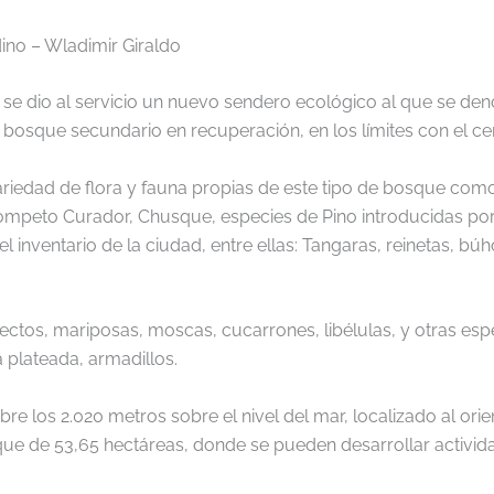
ino – Wladimir Giraldo
se dio al servicio un nuevo sendero ecológico al que se den
e bosque secundario en recuperación, en los límites con el c
ariedad de flora y fauna propias de este tipo de bosque
como
rompeto Curador, Chusque, especies de Pino introducidas por
 inventario de la ciudad, entre ellas: Tangaras, reinetas, búh
ctos, mariposas, moscas, cucarrones, libélulas, y otras espe
a plateada, armadillos.
e los 2.020 metros sobre el nivel del mar, localizado al ori
 de 53,65 hectáreas, donde se pueden desarrollar actividade