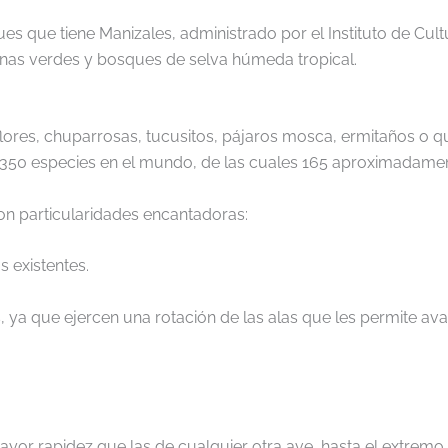
ues que tiene Manizales, administrado por el Instituto de Cultu
onas verdes y bosques de selva húmeda tropical.
lores, chuparrosas, tucusitos, pájaros mosca, ermitaños o 
 350 especies en el mundo, de las cuales 165 aproximadame
n particularidades encantadoras:
 existentes.
 ya que ejercen una rotación de las alas que les permite avan
yor rapidez que las de cualquier otra ave, hasta el extremo