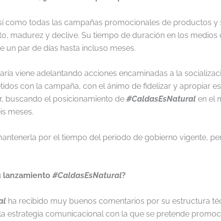
sí como todas las campañas promocionales de productos y ser
to, madurez y declive. Su tiempo de duración en los medios 
de un par de días hasta incluso meses.
aría viene adelantando acciones encaminadas a la socializac
dos con la campaña, con el ánimo de fidelizar y apropiar es
or, buscando el posicionamiento de
#CaldasEsNatural
en el 
is meses.
tenerla por el tiempo del periodo de gobierno vigente, p
u lanzamiento
#CaldasEsNatural
?
al
ha recibido muy buenos comentarios por su estructura técn
 y la estrategia comunicacional con la que se pretende promo