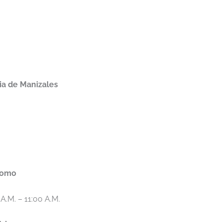
ia de Manizales
dromo
A.M. – 11:00 A.M.