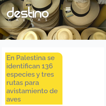
Ir
contenido
al
contenido
Centro Histórico Mzl
En Palestina se
identifican 136
especies y tres
rutas para
avistamiento de
aves