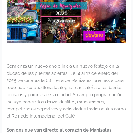
Comienza un nuevo año e inicia un nuevo festejo en la
ciudad de las puertas abiertas. Del 4 al 12 de enero del
2025, se celebra la 68° Feria de Manizales, una fiesta para
todo público que lleva la alegría manizaleña a los barrios,
coliseos y parques de la ciudad. Su amplia programación
incluye conciertos danza, desfiles, exposiciones,
competencias deportivas y actividades tradicionales como
el Reinado Internacional del Café.
Sonidos que van directo al corazón de Manizales