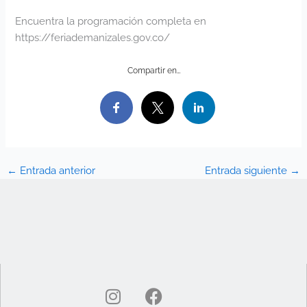
Encuentra la programación completa en
https://feriademanizales.gov.co/
Compartir en…
←
Entrada anterior
Entrada siguiente
→
I
F
n
a