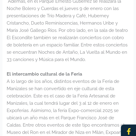
Además, en el Parque Ernesto Gutiérrez se realizará la
Noche Bolero y Cuerdas el jueves 9 de enero con las
presentaciones de Trío Madera y Café, Huberney
Cristancho, Dueto Reminiscencias, Hermanos Uribe y
María José Gallego Ríos. Por otro lado, en la sala de teatro
El Escondite también se realizarán conciertos con cobro
de boletería en un espacio familiar. Entre estos conciertos
se encuentran Noches de Antaño, La Vuelta al Mundo en
33 canciones y Música para el Mundo.
El intercambio cultural de la Feria
A lo largo de los años, distintos eventos de la Feria de
Manizales se han convertido en eje cultural de esta
celebración. Este es el caso de la Feria Artesanal de
Manizales, la cual tendrá lugar del 3 al 12 de enero en
Expoferias. Asimismo, la feria Expo-comercial 2025 se
ubicará un año más en el Parque Francisco José de
Caldas. Entre otros eventos de este tipo encontramos el
Fa
In
Museo del Ron en el Mirador de Niza en Milán, Expoarte:
f