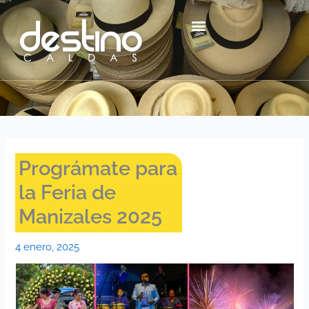
Ir
contenido
al
contenido
Centro Histórico Mzl
Prográmate para
la Feria de
Manizales 2025
4 enero, 2025