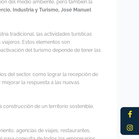
ción del medio ambiente, pero también la
rcio, Industria y Turismo, José Manuel
a tradicional, las actividades turísticas
os viajeros. Estos elementos son
activación del turismo depende de tener las
os del sector, como lograr la recepción de
y mejorar la respuesta a las nuevas
 construcción de un territorio sostenible,
Fa
In
f
miento, agencias de viajes, restaurantes,
ral para consulta de todos los empresarios