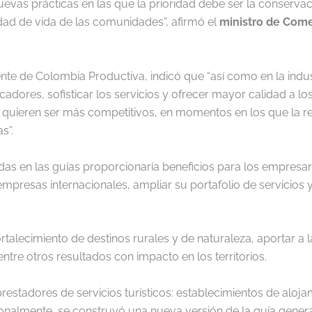
nuevas prácticas en las que la prioridad debe ser la conserva
lidad de vida de las comunidades”, afirmó el
ministro de Come
te de Colombia Productiva, indicó que “así como en la industri
dicadores, sofisticar los servicios y ofrecer mayor calidad a l
 quieren ser más competitivos, en momentos en los que la re
s”.
s en las guías proporcionaría beneficios para los empresari
empresas internacionales, ampliar su portafolio de servicios 
talecimiento de destinos rurales y de naturaleza, aportar a la
ntre otros resultados con impacto en los territorios.
restadores de servicios turísticos: establecimientos de aloja
icionalmente, se construyó una nueva versión de la guía gene