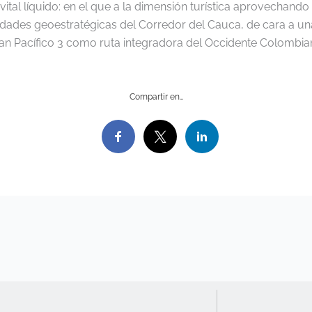
ital líquido: en el que a la dimensión turística aprovechando s
lidades geoestratégicas del Corredor del Cauca, de cara a un
rían Pacífico 3 como ruta integradora del Occidente Colombian
Compartir en…
I
F