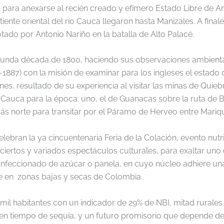
ra anexarse al recién creado y efímero Estado Libre de Anti
iente oriental del río Cauca llegaron hasta Manizales. A final
tado por Antonio Nariño en la batalla de Alto Palacé.
segunda década de 1800, haciendo sus observaciones ambientale
1887) con la misión de examinar para los ingleses el estado d
nes, resultado de su experiencia al visitar las minas de Quie
auca para la época: uno, el de Guanacas sobre la ruta de Bo
 más norte para transitar por el Páramo de Herveo entre Mariqu
lebran la ya cincuentenaria Feria de la Colación, evento nu
nciertos y variados espectáculos culturales, para exaltar un
onfeccionado de azúcar o panela, en cuyo núcleo adhiere un
re en zonas bajas y secas de Colombia.
 mil habitantes con un indicador de 29% de NBI, mitad rurale
o en tiempo de sequía, y un futuro promisorio que depende de