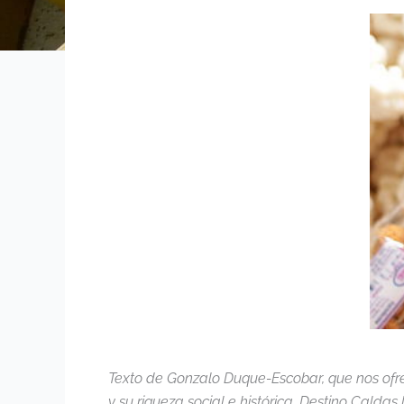
Texto de Gonzalo Duque-Escobar, que nos ofr
y su riqueza social e histórica. Destino Calda