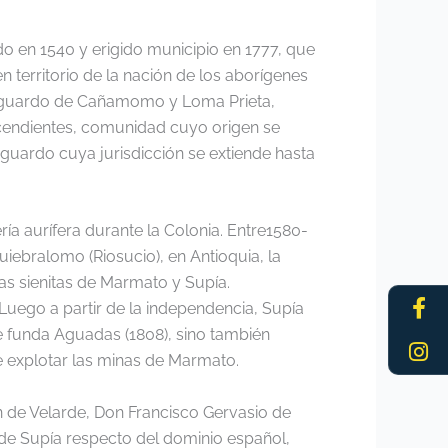
 en 1540 y erigido municipio en 1777, que
 territorio de la nación de los aborígenes
resguardo de Cañamomo y Loma Prieta,
cendientes, comunidad cuyo origen se
sguardo cuya jurisdicción se extiende hasta
ría aurífera durante la Colonia. Entre1580-
ebralomo (Riosucio), en Antioquia, la
as sienitas de Marmato y Supía.
Fa
In
Luego a partir de la independencia, Supía
f
e funda Aguadas (1808), sino también
de explotar las minas de Marmato.
 de Velarde, Don Francisco Gervasio de
 de Supía respecto del dominio español,