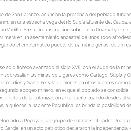
o de San Lorenzo, anuncian la presencia del poblado fundado
m, en una estrecha vega del río Supía afluente del Cauca, en
an Vadillo. En su circunscripción sobresalen Guamal y el 
primera en un asentamiento ancestral de unos 1000 afrodes
l segundo el emblemático pueblo de 15 mil indígenas, de un re
so sólo florece avanzado el siglo XVIII con el auge de la mine
 sobresalían las minas de lugares como Cartago, Supía y Qui
emedios y Santa Fe, y la de filones en otros lugares como l
n segundo apogeo minero, en el que el poblado se consolida. 
os efectos de la colonización antioqueña cuando desde allí s
s, a quienes la naciente República les brinda la posibilidad 
etomado a Popayán, un grupo de notables: el Padre Joaquín
 García, en un acto patriótico declararon la independencia