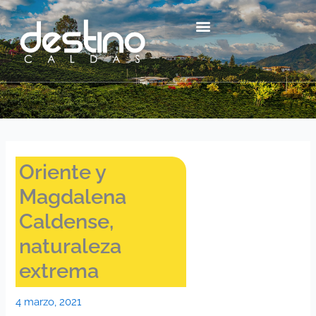
Ir
contenido
al
contenido
Centro Histórico Mzl
Oriente y
Magdalena
Caldense,
naturaleza
extrema
4 marzo, 2021