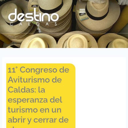
Ir
contenido
al
contenido
Centro Histórico Mzl
11° Congreso de
Aviturismo de
Caldas: la
esperanza del
turismo en un
abrir y cerrar de