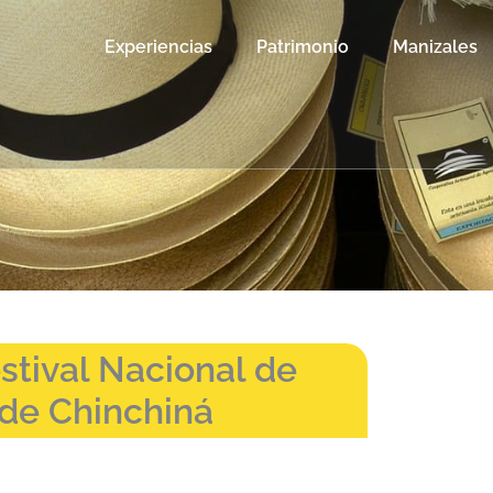
Experiencias
Patrimonio
Manizales
stival Nacional de
 de Chinchiná