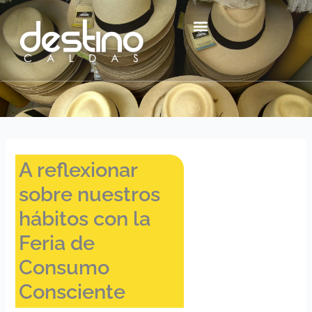
Ir
contenido
al
contenido
Centro Histórico Mzl
A reflexionar
sobre nuestros
hábitos con la
Feria de
Consumo
Consciente