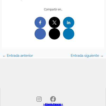
Compartir en…
←
Entrada anterior
Entrada siguiente
→
I
F
n
a
s
c
Contáctanos
Cómo Pautar
Información úti
l