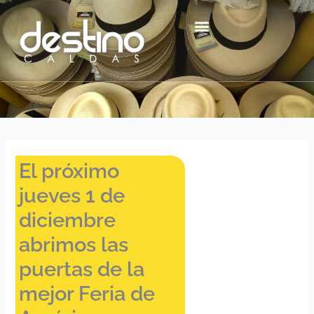
Ir
contenido
al
contenido
Centro Histórico Mzl
El próximo
jueves 1 de
diciembre
abrimos las
puertas de la
mejor Feria de