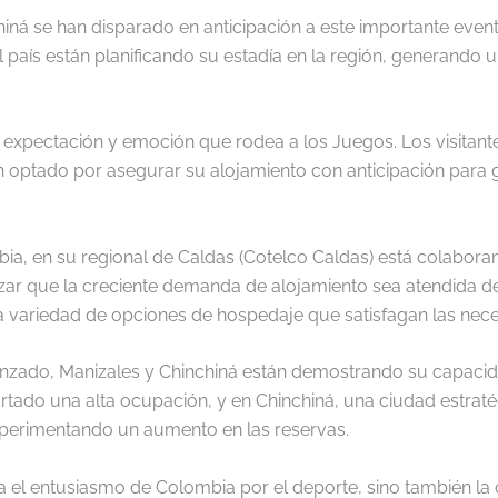
iná se han disparado en anticipación a este importante event
 país están planificando su estadía en la región, generando un
e expectación y emoción que rodea a los Juegos. Los visitant
 optado por asegurar su alojamiento con anticipación para 
bia, en su regional de Caldas (Cotelco Caldas) está colabor
izar que la creciente demanda de alojamiento sea atendida de
a variedad de opciones de hospedaje que satisfagan las neces
nzado, Manizales y Chinchiná están demostrando su capacid
portado una alta ocupación, y en Chinchiná, una ciudad estra
experimentando un aumento en las reservas.
eja el entusiasmo de Colombia por el deporte, sino también l