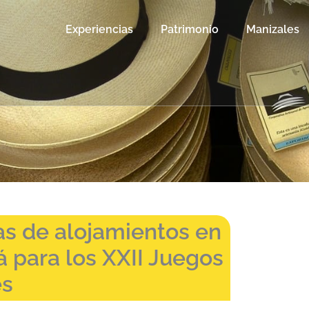
Experiencias
Patrimonio
Manizales
s de alojamientos en
á para los XXII Juegos
es