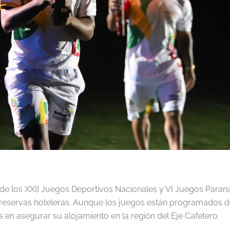
e los XXII Juegos Deportivos Nacionales y VI Juegos Parana
eservas hoteleras. Aunque los juegos están programados del
s en asegurar su alojamiento en la región del Eje Cafetero.