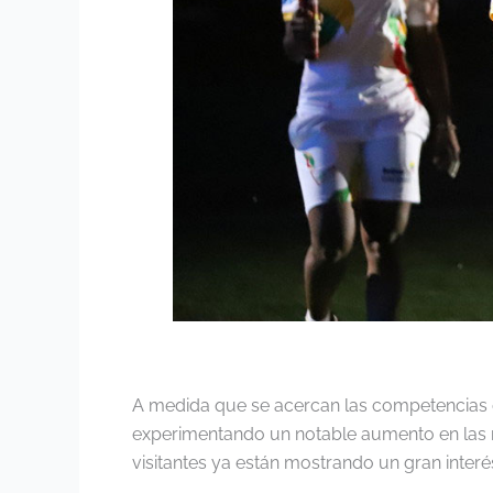
A medida que se acercan las competencias d
experimentando un notable aumento en las r
visitantes ya están mostrando un gran interé