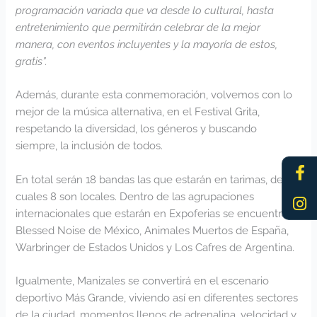
programación variada que va desde lo cultural, hasta
entretenimiento que permitirán celebrar de la mejor
manera, con eventos incluyentes y la mayoría de estos,
gratis”.
Además, durante esta conmemoración, volvemos con lo
mejor de la música alternativa, en el Festival Grita,
respetando la diversidad, los géneros y buscando
siempre, la inclusión de todos.
Fa
In
f
En total serán 18 bandas las que estarán en tarimas, de las
cuales 8 son locales. Dentro de las agrupaciones
internacionales que estarán en Expoferias se encuentran
Blessed Noise de México, Animales Muertos de España,
Warbringer de Estados Unidos y Los Cafres de Argentina.
Igualmente, Manizales se convertirá en el escenario
deportivo Más Grande, viviendo así en diferentes sectores
de la ciudad, momentos llenos de adrenalina, velocidad y