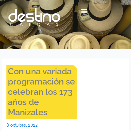
Ir
contenido
al
contenido
Centro Histórico Mzl
Con una variada
programación se
celebran los 173
años de
Manizales
8 octubre, 2022