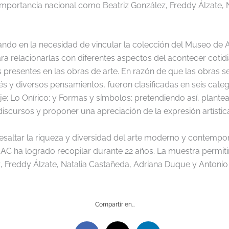
n importancia nacional como
Beatriz González
, Freddy Álzate,
ando en la necesidad de vincular la colección del Museo de A
 relacionarlas con diferentes aspectos del acontecer cotidian
es presentes en las obras de arte. En razón de que las obras 
rés y diversos pensamientos, fueron clasificadas en seis cate
aje; Lo Onírico; y Formas y símbolos; pretendiendo así, plantea
iscursos y proponer una apreciación de la expresión artístic
esaltar la riqueza y diversidad del arte moderno y contemp
MAC ha logrado recopilar durante 22 años. La muestra permitir
 Freddy Álzate, Natalia Castañeda, Adriana Duque y Antonio 
Compartir en…