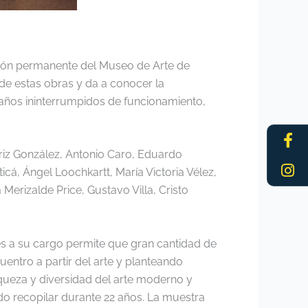
cción permanente del Museo de Arte de
de estas obras y da a conocer la
 años ininterrumpidos de funcionamiento,
Fa
In
f
triz González, Antonio Caro, Eduardo
cá, Ángel Loochkartt, María Victoria Vélez,
Merizalde Price, Gustavo Villa, Cristo
es a su cargo permite que gran cantidad de
entro a partir del arte y planteando
iqueza y diversidad del arte moderno y
o recopilar durante 22 años. La muestra