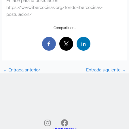
Enlace para la postulación
https://www.ibercocinas.org/fondo-ibercocinas-
postulacion/
Compartir en…
←
Entrada anterior
Entrada siguiente
→
I
F
n
a
Contáctanos