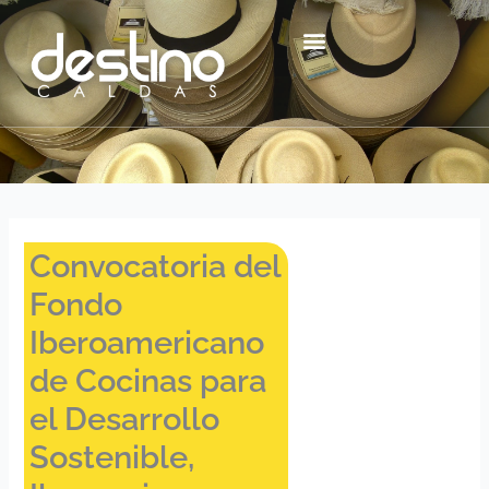
Ir
contenido
al
contenido
Centro Histórico Mzl
Convocatoria del
Fondo
Iberoamericano
de Cocinas para
el Desarrollo
Sostenible,