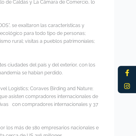
lo de Caldas y La Cámara de Comercio, lo
 se exaltaron las características y
o ecológico para todo tipo de personas;
smo rural; visitas a pueblos patrimoniales;
es ciudades del país y del exterior, con los
Fa
In
 pandemia se habían perdido.
f
el Logistics; Coraves Birding and Nature;
 que asisten compradores internacionales de
ivas con compradores internacionales y 37
por los más de 180 empresarios nacionales e
ta cerca de US 216 millones.