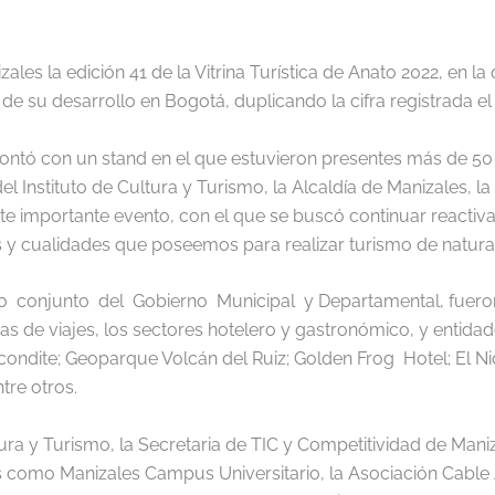
ales la edición 41 de la Vitrina Turística de Anato 2022, en 
 de su desarrollo en Bogotá, duplicando la cifra registrada el 
contó con un stand en el que estuvieron presentes más de 5
el Instituto de Cultura y Turismo, la Alcaldía de Manizales,
te importante evento, con el que se buscó continuar reactiv
s y cualidades que poseemos para realizar turismo de natura
o conjunto del Gobierno Municipal y Departamental, fueron
as de viajes, los sectores hotelero y gastronómico, y entida
ndite; Geoparque Volcán del Ruiz; Golden Frog Hotel; El Ni
tre otros.
ura y Turismo, la Secretaria de TIC y Competitividad de Mani
ades como Manizales Campus Universitario, la Asociación Cabl