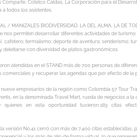
 Comparte, Cotelco Caldas, La Corporación para el Desarrol
 a todos los asistentes.
AL / MANIZALES BIODIVERSIDAD, LA DEL ALMA, LA DE TODOS”,
que nos permiten desarrollar diferentes actividades de turism
 cafetero; termalismo; deporte de aventura; senderismo; turi
s, y deleitarse con diversidad de platos gastronómicos.
, fueron atendidas en el STAND más de 700 personas de diferent
s comerciales y recuperar las agendas que por efecto de la
e nueve empresarios de la región como Colombia 57 Tour Trav
ents, en la denominada Travel Mart, rueda de negocios a la
 y quienes en esta oportunidad tuvieron 183 citas efect
a versión No.41 cerró con más de 7.400 citas establecidas, 
resencial y los más de 280 de forma virtual, lo que represen