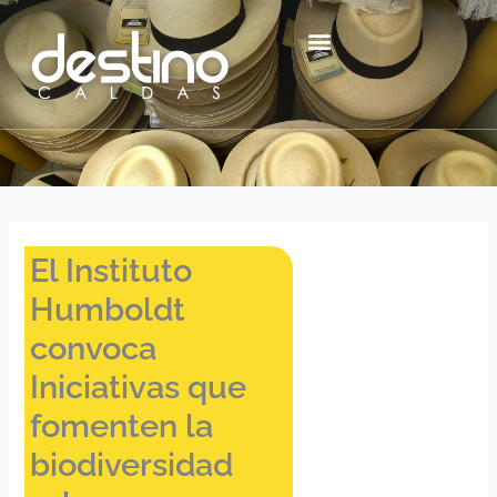
Ir
contenido
al
contenido
Centro Histórico Mzl
El Instituto
Humboldt
convoca
Iniciativas que
fomenten la
biodiversidad