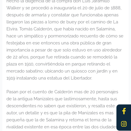
hecho la diligencia de la compra don Luis Jaramillo
Walker y se procedió a inaugurarla el 20 de julio de 1888,
después de armarla y constatar que funcionaba apenas
llegaron las piezas a lomo de buey por el camino de La
Elvira. Tomás Calderón, que había nacido en Salamina,
hace un simpático y pormenorizado recuento de cómo se
festejaba en ese entonces una obra pública de gran
importancia a pesar de que solo estuvo en uso alrededor
de 22 años, porque fue retirada cuando se remodeló la
plaza en 1910, convirtiéndola en parque retirando el
mercado sabatino; ubicando un quiosco con jardín y en
1919 instalando una estatua del Libertador.
Pasan por el cuento de Calderón mas de 20 personajes
de la antigua Manizales que lastimosamente, hasta sus
descendientes no saben que existieron, y resalta este
Fa
In
f
autor, un detalle y es que la pila de Manizales es mas
pequeña que la de Salamina y retoma el tema de la
rivalidad existente en esa época entre las dos ciudades