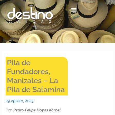
Ir
contenido
al
contenido
Centro Histórico Mzl
Pila de
Fundadores,
Manizales – La
Pila de Salamina
29 agosto, 2023
Por:
Pedro Felipe Hoyos Körbel