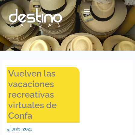
Ir
contenido
al
contenido
Centro Histórico Mzl
Vuelven las
vacaciones
recreativas
virtuales de
Confa
9 junio, 2021